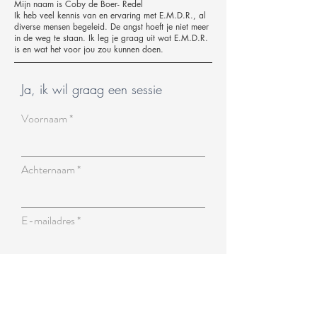
Mijn naam is Coby de Boer- Redel
Ik heb veel kennis van en ervaring met E.M.D.R., al
diverse mensen begeleid. De angst hoeft je niet meer
in de weg te staan. Ik leg je graag uit wat E.M.D.R.
is en wat het voor jou zou kunnen doen.
Ja, ik wil graag een sessie
Voornaam
Achternaam
E-mailadres
NL